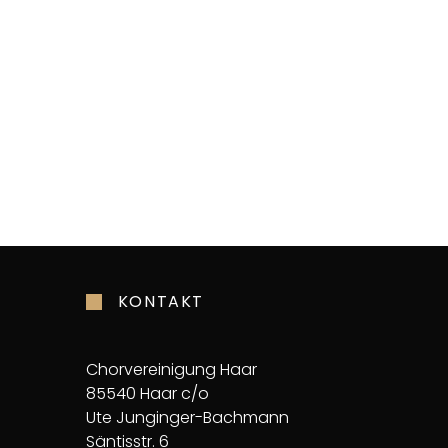
KONTAKT
Chorvereinigung Haar
85540 Haar c/o
Ute Junginger-Bachmann
Säntisstr. 6