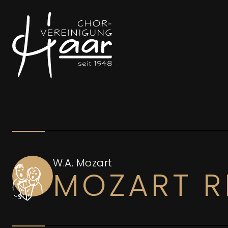
Skip to content
W.A. Mozart
MOZART R