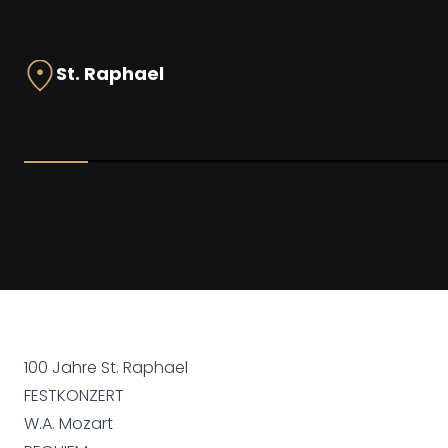
St. Raphael
100 Jahre St. Raphael
FESTKONZERT
W.A. Mozart