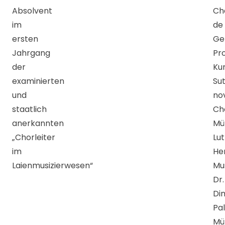
Absolvent
Ch
im
de
ersten
Ge
Jahrgang
Pro
der
Ku
examinierten
Su
und
no
staatlich
Ch
anerkannten
Mü
„Chorleiter
Lut
im
He
Laienmusizierwesen“
Mu
Dr.
Di
Pa
Mü