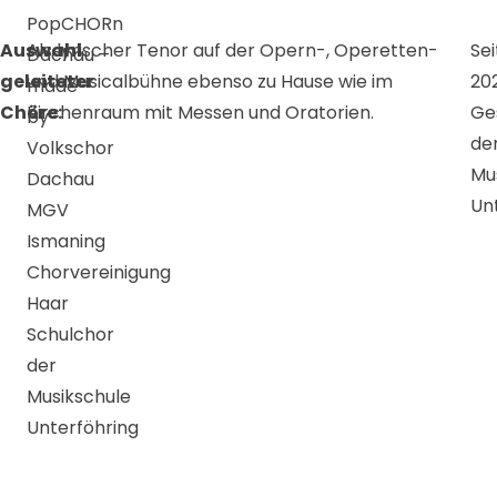
PopCHORn
Auswahl
Als lyrischer Tenor auf der Opern-, Operetten-
Sei
Dachau
–
geleiteter
und Musicalbühne ebenso zu Hause wie im
20
made
Chöre:
Kirchenraum mit Messen und Oratorien.
Ge
by
de
Volkschor
Mu
Dachau
Un
MGV
Ismaning
Chorvereinigung
Haar
Schulchor
der
Musikschule
Unterföhring